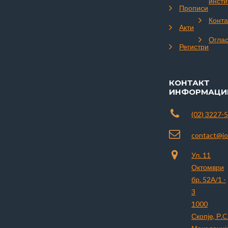
инсти
Прописи
Конта
Акти
Огла
Регистри
КОНТАКТ
ИНФОРМАЦИ
(02) 3227-
contact@io
Ул. 11
Октомври
бр. 52А/1 -
3
1000
Скопје, Р.C