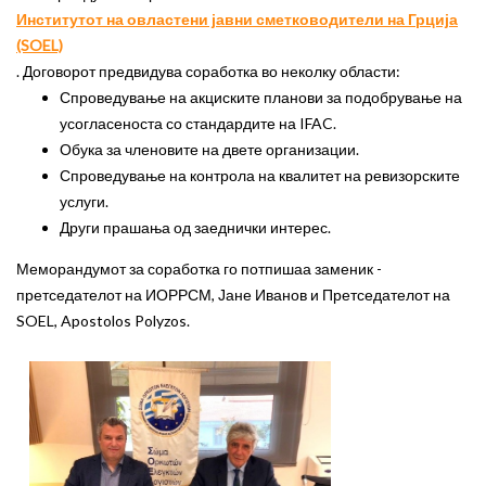
Институтот на овластени јавни сметководители на Грција
(SOEL)
. Договорот предвидува соработка во неколку области:
Спроведување на акциските планови за подобрување на
усогласеноста со стандардите на IFAC.
Обука за членовите на двете организации.
Спроведување на контрола на квалитет на ревизорските
услуги.
Други прашања од заеднички интерес.
Меморандумот за соработка го потпишаа заменик -
претседателот на ИОРРСМ, Јане Иванов и Претседателот на
SOEL, Apostolos Polyzos.