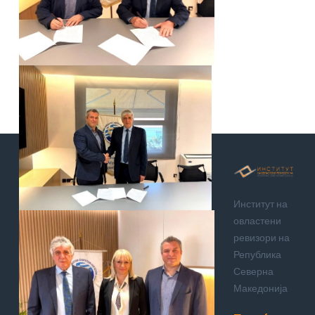
Институт на
овластени
ревизори на
Република
Северна
Македонија