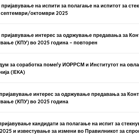
 пријавување на испити за полагање на испитот за ст
а септември/октомври 2025
а пријавување интерес за одржување предавања за Ко
ање (КПУ) во 2025 година – повторен
дум за соработка помеѓу ИОРРСМ и Институтот на овла
ија (IEKA)
а пријавување интерес за одржување предавања за Кон
ање (КПУ) во 2025 година
 пријавување кандидати за полагање на испит за стекн
и 2025 и известување за измени во Правилникот за спр