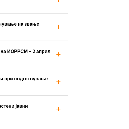
кнување на звање
о на ИОРРСМ – 2 април
ки при подготвување
стени јавни