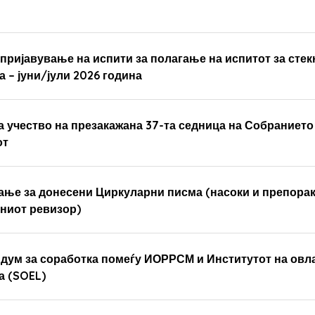
 пријавување на испити за полагање на испитот за сте
а – јуни/јули 2026 година
а учество на презакажана 37-та седница на Собраниет
от
вање за донесени Циркуларни писма (насоки и препора
сниот ревизор)
дум за соработка помеѓу ИОРРСМ и Институтот на овла
а (SOEL)