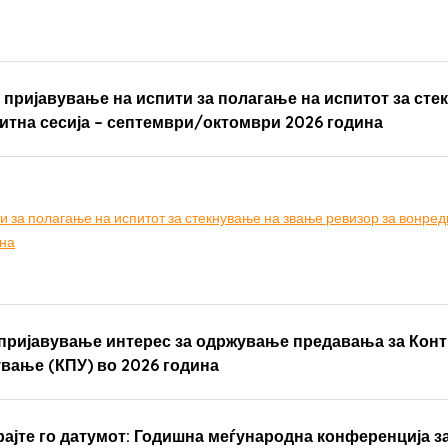
 пријавување на испити за полагање на испитот за ст
итна сесија – септември/октомври 2026 година
и за полагање на испитот за стекнување на звање ревизор за вонред
ина
а пријавување интерес за одржување предавања за Кон
ање (КПУ) во 2026 година
ајте го датумот: Годишна меѓународна конференција з