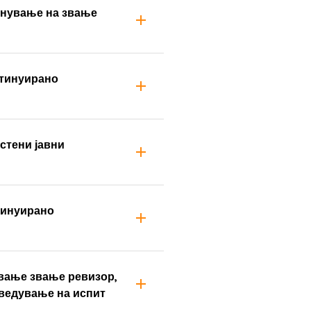
екнување на звање
нтинуирано
стени јавни
тинуирано
ување звање ревизор,
оведување на испит