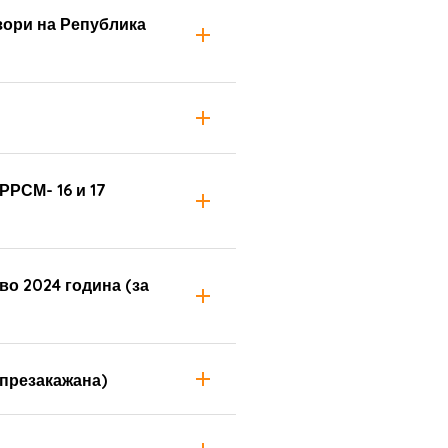
зори на Република
РРСМ- 16 и 17
во 2024 година (за
(презакажана)