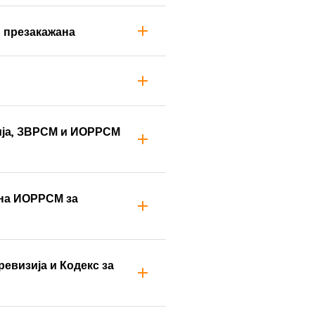
- презакажана
нија, ЗВРСМ и ИОРРСМ
 на ИОРРСМ за
евизија и Кодекс за