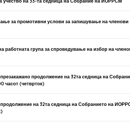
а учество на 33-та седница на Собрание на ИОРРСМ
вање за промотивни услови за запишување на членови
 на работната група за спроведување на избор на члено
а презакажано продолжение на 32та седница на Собрани
0 часот (четврток)
а продолжение на 32та седница на Собранието на ИОРР
)