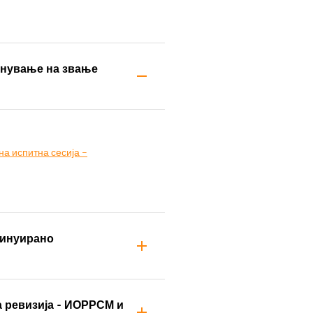
екнување на звање
на испитна сесија –
тинуирано
а ревизија - ИОРРСМ и