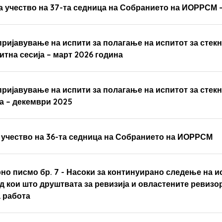
а учество на 37-та седница на Собранието на ИОРРСМ –
 пријавување на испити за полагање на испитот за сте
итна сесија – март 2026 година
 пријавување на испити за полагање на испитот за сте
ја – декември 2025
а учество на 36-та седница на Собранието на ИОРРСМ
но писмо бр. 7 - Насоки за континуирано следење на 
д кои што друштвата за ревизија и овластените ревизо
а работа