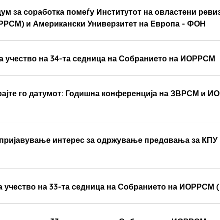
ум за соработка помеѓу Институтот на овластени реви
РРСМ) и Американски Универзитет на Европа - ФОН
а учество на 34-та седница на Собранието на ИОРРСМ
ајте го датумот: Годишна конференција на ЗВРСМ и ИО
 пријавување интерес за одржување предaвања за КПУ 
а учество на 33-та седница на Собранието на ИОРРСМ 