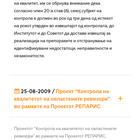
на квалитет, им се обрнува внимание дека
согласно член 20-а став (6), секој субјект на
контрола е должен во рок од три дена од истекот
на рокот утврден во извештајот од контролата, до
Институтот и до Советот да достави извештај за
реализација на препораките и отстранување на
идентификувани недостатоци, неправилности и
незаконитости.
25-08-2009 /
Проект “Контрола на
квалитетот на овластените ревизори”
во рамките на Проектот РЕПАРИС
Проектот “Контрола на квалитетот на овластените
ревизори” во рамките на Проектот РЕПАРИС,