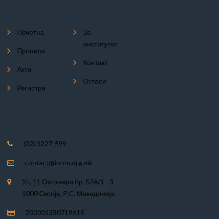
МАПА НА САЈТОТ
Почетна
За
институтот
Прописи
Контакт
Акти
Огласи
Регистри
КОНТАКТ ИНФОРМАЦИИ
(02) 3227-599
contact@iorrm.org.mk
Ул. 11 Октомври бр. 52А/1 - 3
1000 Скопје, Р.C. Македонија
200001330719615