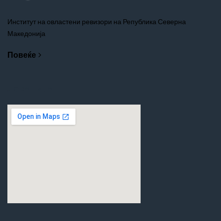
Институт на овластени ревизори на Република Северна
Македонија
Повеќе
ЛОКАЦИЈА