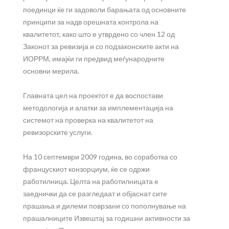
поединци ќе ги задоволи барањата од основните
принципи за надв орешната контрола на
квалитетот, како што е утврдено со член 12 од
Законот за ревизија и со подзаконските акти на
ИОРРМ, имајќи ги предвид меѓународните
основни мерила.
Главната цел на проектот е да воспостави
методологија и алатки за имплементација на
системот на проверка на квалитетот на
ревизорските услуги.
На 10 септември 2009 година, во соработка со
францускиот конзорциум, ќе се одржи
работилница. Целта на работилницата е
заеднички да се разгледаат и објаснат сите
прашања и дилеми поврзани со пополнување на
прашалниците Извештај за годишни активности за