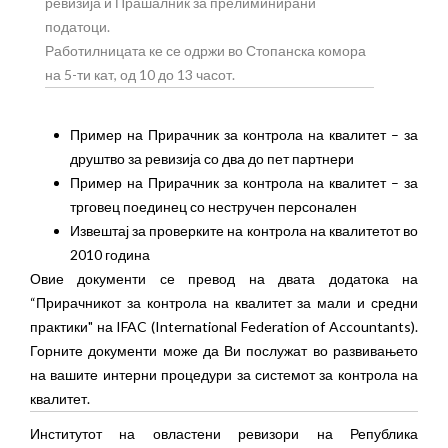
ревизија и Прашалник за прелиминирани
податоци.
Работилницата ке се одржи во Стопанска комора
на 5-ти кат, од 10 до 13 часот.
Пример на Прирачник за контрола на квалитет – за
друштво за ревизија со два до пет партнери
Пример на Прирачник за контрола на квалитет – за
трговец поединец со нестручен персонален
Извештај за проверките на контрола на квалитетот во
2010 година
Овие документи се превод на двата додатока на
“Прирачникот за контрола на квалитет за мали и средни
практики" на IFAC (International Federation of Accountants).
Горните документи може да Ви послужат во развивањето
на вашите интерни процедури за системот за контрола на
квалитет.
Институтот на овластени ревизори на Република