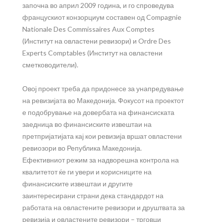
започна во април 2009 година, и го спроведува
францускиот конзорциум составен од Compagnie
Nationale Des Commissaires Aux Comptes
(Институт на овластени ревизори) и Ordre Des
Experts Comptables (Институт на овластени
сметководители).
Овој проект треба да придонесе за унапредување
на ревизијата во Македонија. Фокусот на проектот
е подобрување на довербата на финансиската
заедница во финансиските извештаи на
претпријатијата кај кои ревизија вршат овластени
ревиозори во Република Македонија.
Ефективниот режим за надворешна контрола на
квалитетот ќе ги увери и корисниците на
финансиските извештаи и другите
заинтересирани страни дека стандардот на
работата на овластените ревизори и друштвата за
ревизија и овластените ревизори – трговци