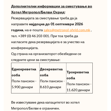
Дополнителни информации за сместување во
Хотел Метропол/Белви Охрид
:
Резервацијата за сместување треба да ја
направите
најдоцна до 01 септември 2026
година
, на е-пошта
sales@metropol-ohrid.com.mk
,
тел. +389 (0) 46 203 001. При тоа треба да
нагласите дека резервацијата е за учество на
конференцијата.
Од страна на организаторот обезбедени се
следните цени за сместување:
Еднокреветна
Двокреветна
Трокреветна
соба
соба
соба
Полн пансион -
Полн пансион -
Полн пансион -
5.900 денари
8.610 денари
11.620 денари
Ве известуваме дека капацитетот во хотел
Метропол/Белви е ограничен.