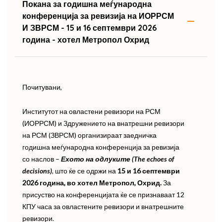
Покана за годишна меѓународна
конференција за ревизија на ИОРРСМ
И ЗВРСМ - 15 и 16 септември 2026
година - хотел Метропол Охрид
Почитувани,
Институтот на овластени ревизори на РСМ
(ИОРРСМ) и Здружението на внатрешни ревизори
на РСМ (ЗВРСМ) организираат заедничка
годишна меѓународна конференција за ревизија
со наслов –
Ехото на одлуките (
The echoes of
decisions)
, што ќе се одржи на
1
5 и
1
6 септември
2026 година, во хотел Метропол, Охрид.
За
присуство на конференцијата ќе се признаваат 12
КПУ часа за овластените ревизори и внатрешните
ревизори.