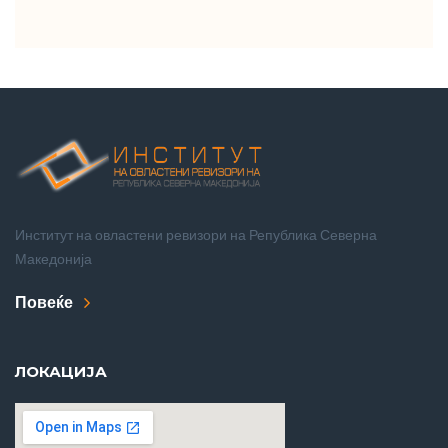
Институт на овластени ревизори на Република Северна
Македонија
Повеќе
ЛОКАЦИЈА