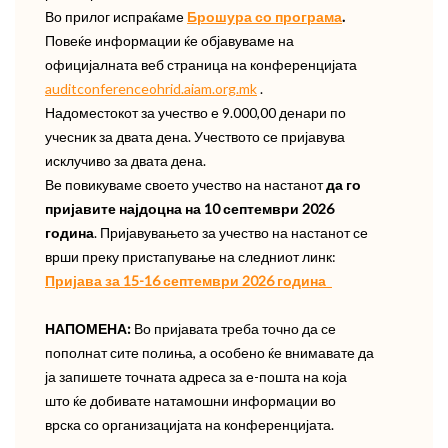
Во прилог испраќаме
Брошура со програма
.
Повеќе информации ќе објавуваме на
официјалната веб страница на конференцијата
auditconferenceohrid.aiam.org.mk
.
Надоместокот за учество е 9.000,00 денари по
учесник за двата дена. Учеството се пријавува
исклучиво за двата дена.
Ве повикуваме своето учество на настанот
да го
пријавите најдоцна на 10 септември 2026
година
. Пријавувањето за учество на настанот се
врши преку пристапување на следниот линк:
Пријава за 15-16 септември 2026 година
НАПОМЕНА
:
Во пријавата треба точно да се
пополнат сите полиња, а особено ќе внимавате да
ја запишете точната адреса за е-пошта на која
што ќе добивате натамошни информации во
врска со организацијата на конференцијата.