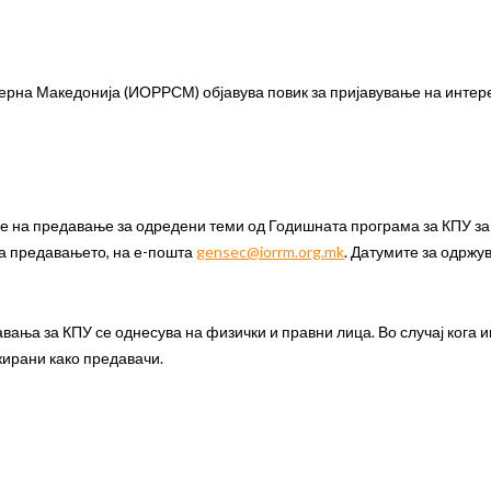
верна Македонија (ИОРРСМ) објавува повик за пријавување на инте
е на предавање за одредени теми од Годишната програма за КПУ за
на предавањето, на е-пошта
gensec@iorrm.org.mk
. Датумите за одрж
ања за КПУ се однесува на физички и правни лица. Во случај кога и
жирани како предавачи.