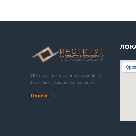
ЛОК
Институт на овластени ревизори на
Република Северна Македонија
Повеќе