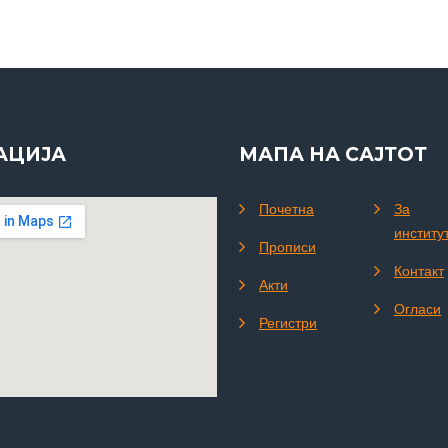
АЦИЈА
МАПА НА САЈТОТ
Почетна
За
институ
Прописи
Контакт
Акти
Огласи
Регистри