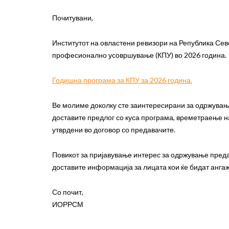
Почитувани,
Институтот на овластени ревизори на Република Се
професионално усовршување (КПУ) во 2026 година.
Годишна програма за КПУ за 2026 година.
Ве молиме доколку сте заинтересирани за одржувањ
доставите предлог со куса програма, времетраење 
утврдени во договор со предавачите.
Повикот за пријавување интерес за одржување предав
доставите информација за лицата кои ќе бидат анга
Со почит,
ИОРРСМ