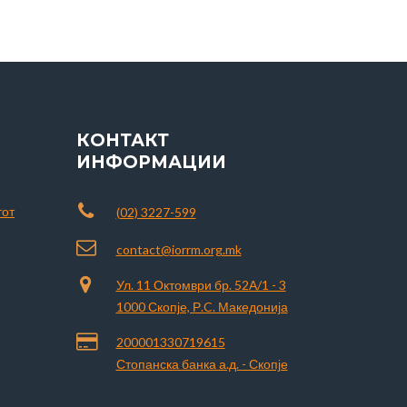
КОНТАКТ
ИНФОРМАЦИИ
тот
(02) 3227-599
contact@iorrm.org.mk
Ул. 11 Октомври бр. 52А/1 - 3
1000 Скопје, Р.C. Македонија
200001330719615
Стопанска банка а.д. - Скопје