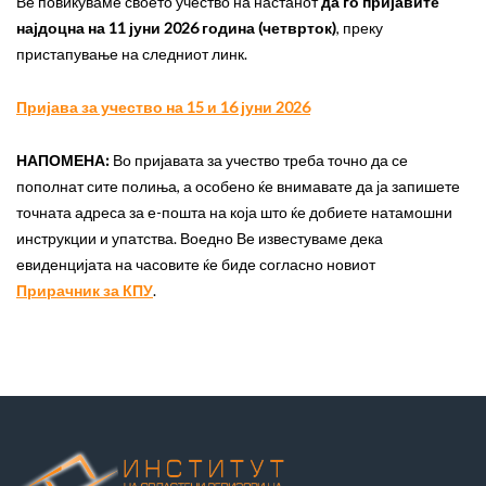
Ве повикуваме своето учество на настанот
да го пријавите
најдоцна на 11 јуни 2026 година (четврток)
, преку
пристапување на следниот линк.
Пријава за учество на 15 и 16 јуни 2026
НАПОМЕНА
:
Во пријавата за учество треба точно да се
пополнат сите полиња, а особено ќе внимавате да ја запишете
точната адреса за е-пошта на која што ќе добиете натамошни
инструкции и упатства. Воедно Ве известуваме дека
евиденцијата на часовите ќе биде согласно новиот
Прирачник за КПУ
.