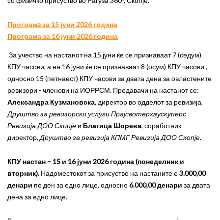
со физичко присуство во Рагуза 360°, Скопје.
Програм
a
за 15 јуни 2026 година
Програма за 16 јуни 2026 година
За учество на настанот на 15 јуни ќе се признаваат 7 (седум)
КПУ часови, а на 16 јуни ќе се признаваат 8 (осум) КПУ часови ,
односно 15 (петнаест) КПУ часови за двата дена за овластените
ревизори - членови на ИОРРСМ. Предавачи на настанот се:
Александра Кузмановска
, директор во одделот за ревизија,
Друштво за ревизорски услуги Прајсвотерхаускуперс
Ревизија ДОО Скопје
и
Благица Шорева
, соработник
директор
, Друштво за ревизија КПМГ Ревизија ДОО Скопје
.
КПУ настан – 15 и 16 јуни 2026 година (понеделник и
вторник).
Надоместокот за присуство на настаните е
3.000,00
денари
по ден за едно лице, односно
6.000,00 денари
за двата
дена за едно лице.