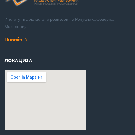
Институт на овластени ревизори на Република Северна
Македонија
Повеќе
ЛОКАЦИЈА