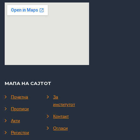
МАПА НА САЈТОТ
Почетна
За
институтот
Прописи
Контакт
Акти
Огласи
Регистри