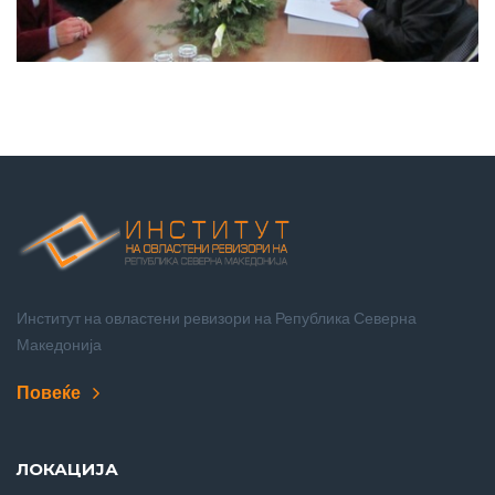
Институт на овластени ревизори на Република Северна
Македонија
Повеќе
ЛОКАЦИЈА