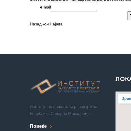
e-mail
Назад кон Најава
ЛОК
Институт на овластени ревизори на
Република Северна Македонија
Повеќе