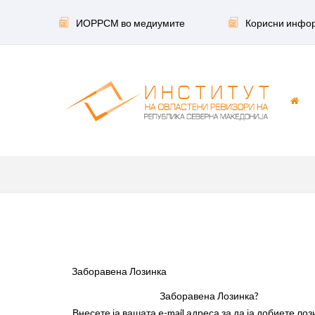
ИОРРСМ во медиумите
Корисни инфо
Заборавена Лозинка
Заборавена Лозинка?
Внесете ја вашата e-mail адреса за да ја добиете лоз