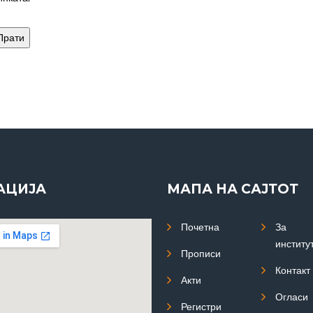
АЦИЈА
МАПА НА САЈТОТ
Почетна
За
институ
Прописи
Контакт
Акти
Огласи
Регистри